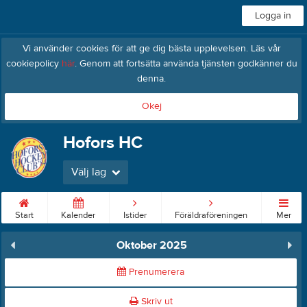
Logga in
Vi använder cookies för att ge dig bästa upplevelsen. Läs vår
cookiepolicy
här
. Genom att fortsätta använda tjänsten godkänner du
denna.
Okej
Hofors HC
Välj lag
Start
Kalender
Istider
Föräldraföreningen
Mer
Oktober 2025
Prenumerera
Skriv ut