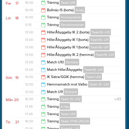
18:30
16:30
Träning
Team U14
Fre
17
20:00
19:45
Bollnäs IS (borta)
A-lag
17:30
10:00
Träning
Hockeyskola
Lör
18
21:45
11:15
Träning
Skridskoskolan
11:00
13:00
Hille/Åbyggeby IK 2 (borta)
Team16 -U11
12:00
13:00
Hille/Åbyggeby IK 1 (borta)
Team16 -U11
15:00
13:00
Hille/Åbyggeby IK 1 (borta)
Team16 -U11
15:00
13:00
Hille/Åbyggeby IK 2 (hemma)
Team16 -U11
15:00
13:00
Match U10
Domare
15:00
13:00
Match Hille/Åbyggeby
Team16 -U11
14:30
10:00
IK Sätra/GGIK (hemma)
Team U14
Sön
19
15:00
12:30
Hemmamatch mot Valbo
Team 15 -U12
12:00
12:30
Match U11
Domare
14:30
16:30
Träning
Team 15 -U12
v.43
Mån
20
14:30
17:45
Träning
A-lag
17:30
17:45
Träning
Team U14
18:45
16:30
Träning
Team 17/18 U10/U9
Tis
21
18:45
17:45
Träning
Team16 -U11