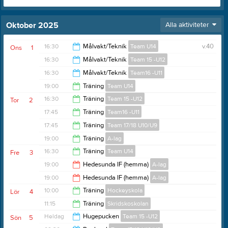
Oktober 2025
Alla aktiviteter
16:30
Målvakt/Teknik
Team U14
v.40
Ons
1
16:30
Målvakt/Teknik
Team 15 -U12
17:30
16:30
Målvakt/Teknik
Team16 -U11
17:30
19:00
Träning
Team U14
17:30
16:30
Träning
Team 15 -U12
Tor
2
20:00
17:45
Träning
Team16 -U11
17:30
17:45
Träning
Team 17/18 U10/U9
18:45
19:00
Träning
A-lag
18:45
16:30
Träning
Team U14
Fre
3
20:00
19:00
Hedesunda IF (hemma)
A-lag
17:30
19:00
Hedesunda IF (hemma)
A-lag
21:30
10:00
Träning
Hockeyskola
Lör
4
20:00
11:15
Träning
Skridskoskolan
11:00
Heldag
Hugepucken
Team 15 -U12
Sön
5
Kastvallen Idrottsplats