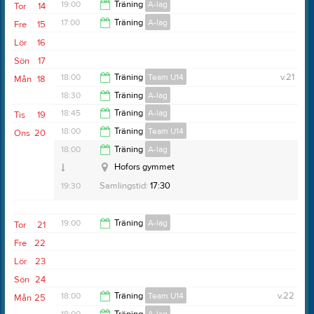
19:15
19:00
Träning
A-lag
Tor
14
19:30
17:00
Träning
A-lag
Fre
15
20:30
Lör
16
18:00
Sön
17
18:00
Träning
Team U14
v.21
Mån
18
18:30
Träning
A-lag
19:15
18:45
Träning
A-lag
Tis
19
19:30
18:00
Träning
Team U14
Ons
20
20:00
18:00
Träning
A-lag
19:15
Hofors gymmet
Stålringens ishall
19:30
Samlingstid:
17:30
19:00
Träning
A-lag
Tor
21
Fre
22
20:30
Lör
23
Sön
24
Samlingstid:
17:50
18:00
Träning
Team U14
v.22
Mån
25
Anteckning:
Medtag kläder efter väder, springskor och