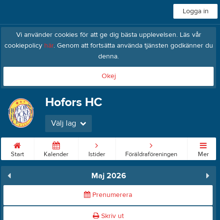
Logga in
Vi använder cookies för att ge dig bästa upplevelsen. Läs vår
cookiepolicy
här
. Genom att fortsätta använda tjänsten godkänner du
denna.
Okej
Hofors HC
Välj lag
Start
Kalender
Istider
Föräldraföreningen
Mer
Maj 2026
Prenumerera
Skriv ut