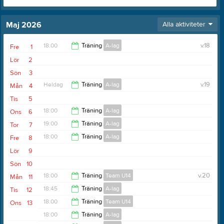
Maj 2026
Alla aktiviteter
18:00
Träning
A-lag
v.18
Fre
1
Lör
2
19:00
Sön
3
Heldag
Träning
A-lag
v.19
Mån
4
Tis
5
18:00
Träning
A-lag
Ons
6
19:00
Träning
A-lag
Tor
7
19:30
18:00
Träning
A-lag
Fre
8
20:30
Lör
9
19:00
Sön
10
18:00
Träning
Team U14
v.20
Mån
11
18:45
Träning
A-lag
Tis
12
19:15
18:00
Träning
Team U14
Ons
13
20:00
18:00
Träning
A-lag