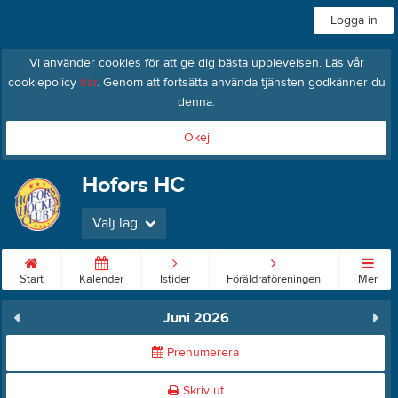
Logga in
Vi använder cookies för att ge dig bästa upplevelsen. Läs vår
cookiepolicy
här
. Genom att fortsätta använda tjänsten godkänner du
denna.
Okej
Hofors HC
Välj lag
Start
Kalender
Istider
Föräldraföreningen
Mer
Juni 2026
Prenumerera
Skriv ut