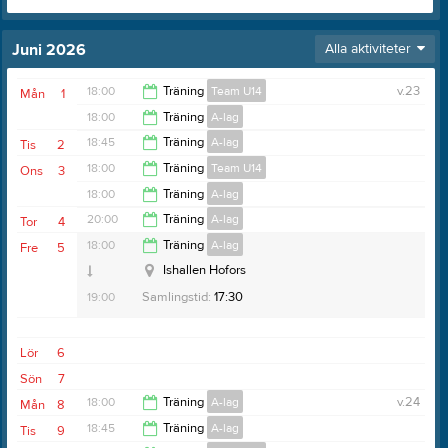
Juni 2026
Alla aktiviteter
18:00
Träning
Team U14
v.23
Mån
1
18:00
Träning
A-lag
19:15
18:45
Träning
A-lag
Tis
2
19:00
18:00
Träning
Team U14
Ons
3
20:00
18:00
Träning
A-lag
19:15
20:00
Träning
A-lag
Tor
4
19:30
18:00
Träning
A-lag
Fre
5
21:00
Ishallen Hofors
19:00
Samlingstid:
17:30
Lör
6
Sön
7
18:00
Träning
A-lag
v.24
Mån
8
18:45
Träning
A-lag
Tis
9