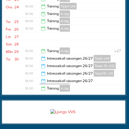
19:00
18:00
Träning
Team U14
Ons
24
19:15
18:00
Träning
A-lag
19:15
19:00
Träning
A-lag
Tor
25
19:30
18:00
Träning
A-lag
Fre
26
20:30
Lör
27
19:00
Sön
28
18:00
Träning
A-lag
v.27
Mån
29
18:00
Intressekoll säsongen 26/27
Team U14
Tis
30
19:00
18:00
Intressekoll säsongen 26/27
Team 15 -U12
19:00
18:00
Intressekoll säsongen 26/27
Team16 -U11
19:00
18:00
Intressekoll säsongen 26/27
Team 17/18 U10/U9
19:00
18:00
Träning
A-lag
19:00
19:15