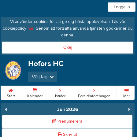
Logga in
Vi använder cookies för att ge dig bästa upplevelsen. Läs vår
cookiepolicy
här
. Genom att fortsätta använda tjänsten godkänner du
denna.
Okej
Hofors HC
Välj lag
Start
Kalender
Istider
Föräldraföreningen
Mer
Juli 2026
Prenumerera
Skriv ut