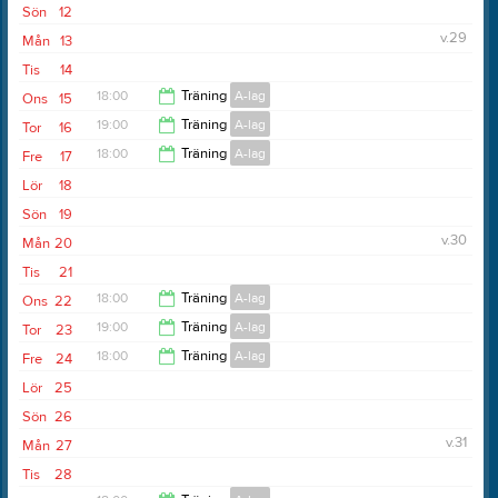
19:00
Sön
12
v.29
Mån
13
Tis
14
18:00
Träning
A-lag
Ons
15
19:00
Träning
A-lag
Tor
16
19:30
18:00
Träning
A-lag
Fre
17
20:30
Lör
18
19:00
Sön
19
v.30
Mån
20
Tis
21
18:00
Träning
A-lag
Ons
22
19:00
Träning
A-lag
Tor
23
19:30
18:00
Träning
A-lag
Fre
24
20:30
Lör
25
19:00
Sön
26
v.31
Mån
27
Tis
28