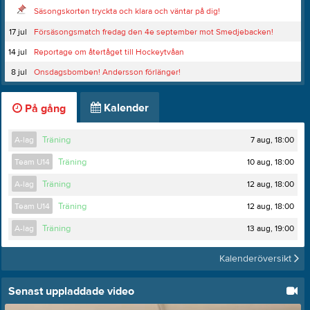
Säsongskorten tryckta och klara och väntar på dig!
17 jul
Försäsongsmatch fredag den 4e september mot Smedjebacken!
14 jul
Reportage om återtåget till Hockeytvåan
8 jul
Onsdagsbomben! Andersson förlänger!
Kalender
På gång
7 aug, 18:00
A-lag
Träning
10 aug, 18:00
Team U14
Träning
12 aug, 18:00
A-lag
Träning
12 aug, 18:00
Team U14
Träning
13 aug, 19:00
A-lag
Träning
Kalenderöversikt
Senast uppladdade video