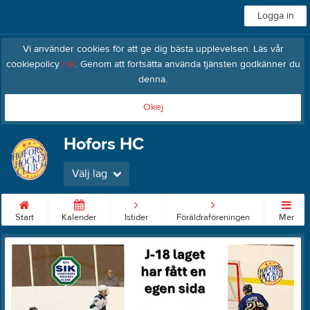
Logga in
Vi använder cookies för att ge dig bästa upplevelsen. Läs vår
cookiepolicy
här
. Genom att fortsätta använda tjänsten godkänner du
denna.
Okej
Hofors HC
Välj lag
Start
Kalender
Istider
Föräldraföreningen
Mer