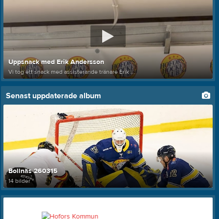
Uppsnack med Erik Andersson
Vi tog ett snack med assisterande tränare Erik ...
Senast uppdaterade album
Bollnäs 260315
14 bilder