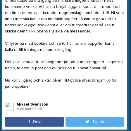
Vi beslutade att dra igång barmarksträningen snarast - helst
kommande vecka. Vi har nu börjat lägga in spelare i truppen och
det finns en ny lagsida under ungdomslag som heter J-18. Ni som
ännu inte skickat in era kontaktuppgifter så kan ni göra det till
hoforshockey@outlook.com eller om ni föredrar det så kan ni
skicka dem till klubbens FB sida via messenger.
Vi fyller på med spelare och så fort vi har era uppgifter kan vi
kalla er till träningarna som kör igång.
Det vi vill veta är fullständigt pnr (för att kunna regga er i laget.se),
namn, telefon, e-post och ev position ni spelat/spelar på.
Nu kör vi igång och siktar på en riktigt bra utvecklingsmiljö för
juniorspelare!
Mikael Svensson
Vice ordförande
Dela
Tweeta