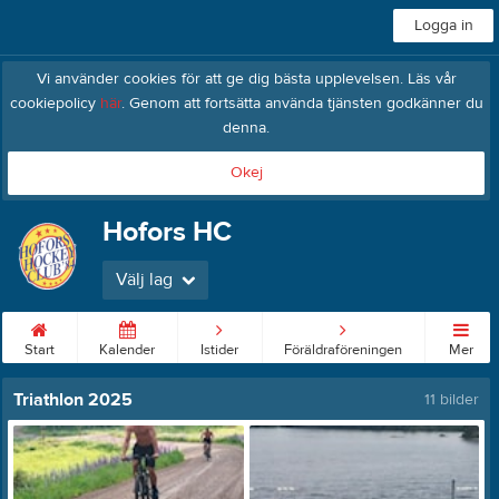
Logga in
Vi använder cookies för att ge dig bästa upplevelsen. Läs vår
cookiepolicy
här
. Genom att fortsätta använda tjänsten godkänner du
denna.
Okej
Hofors HC
Välj lag
Start
Kalender
Istider
Föräldraföreningen
Mer
Triathlon 2025
11 bilder