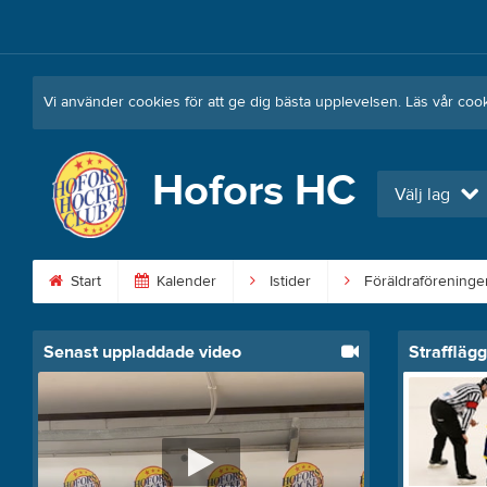
Vi använder cookies för att ge dig bästa upplevelsen. Läs vår coo
Hofors HC
Välj lag
Start
Kalender
Istider
Föräldraföreninge
Senast uppladdade video
Straffläg