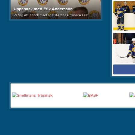
Uppsnack med Erik Andersson
Vi tog ett snack med assisterande tränare Erik ...