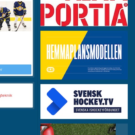
Om klubben
Länkar
Dokument
er