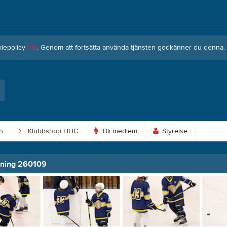
kiepolicy
här
. Genom att fortsätta använda tjänsten godkänner du denna.
n
Klubbshop HHC
Bli medlem
Styrelse
gning 260109