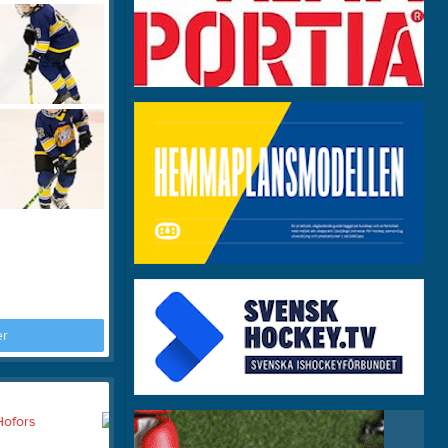
Om klubben
Länkar
Dokument
er