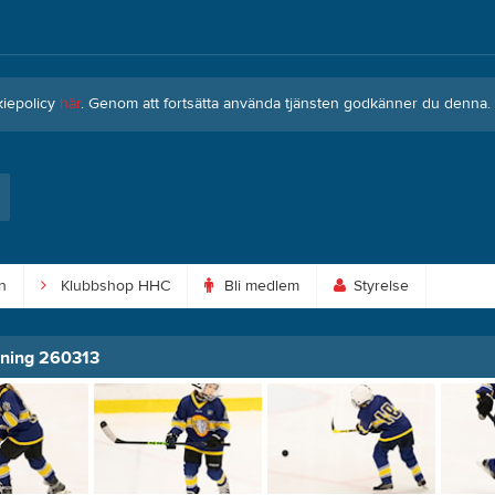
kiepolicy
här
. Genom att fortsätta använda tjänsten godkänner du denna.
n
Klubbshop HHC
Bli medlem
Styrelse
gning 260313