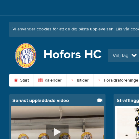
Vi använder cookies för att ge dig bästa upplevelsen. Läs vår coo
Hofors HC
Välj lag
Start
Kalender
Istider
Föräldraföreninge
Senast uppladdade video
Straffläg