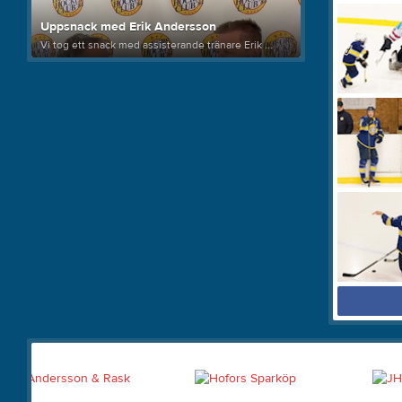
Uppsnack med Erik Andersson
Vi tog ett snack med assisterande tränare Erik ...