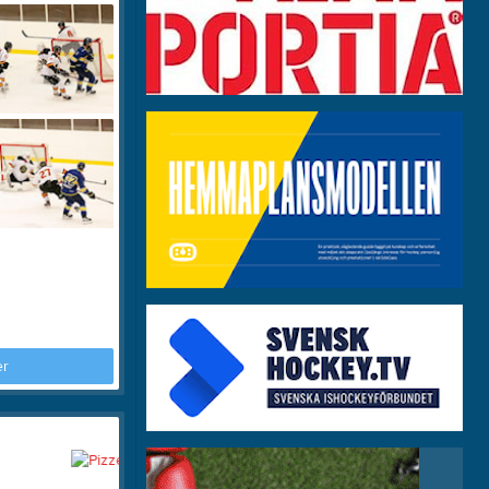
Om klubben
Länkar
Dokument
er