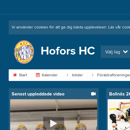
Vi använder cookies för att ge dig bästa upplevelsen. Läs vår coo
Hofors HC
Välj lag
Start
Kalender
Istider
Föräldraföreninge
Senast uppladdade video
Bollnäs 