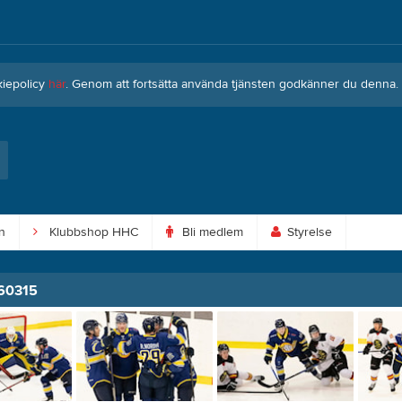
kiepolicy
här
. Genom att fortsätta använda tjänsten godkänner du denna.
n
Klubbshop HHC
Bli medlem
Styrelse
260315