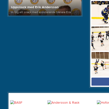
Uppsnack med Erik Andersson
Vi tog ett snack med assisterande tränare Erik ...